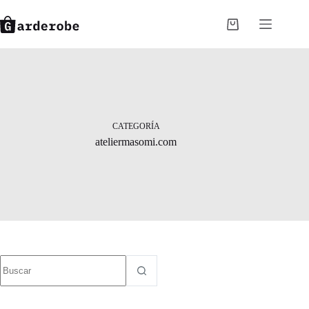
Saltar
al
Carro
contenido
de
compra
CATEGORÍA
ateliermasomi.com
Sin
resultados