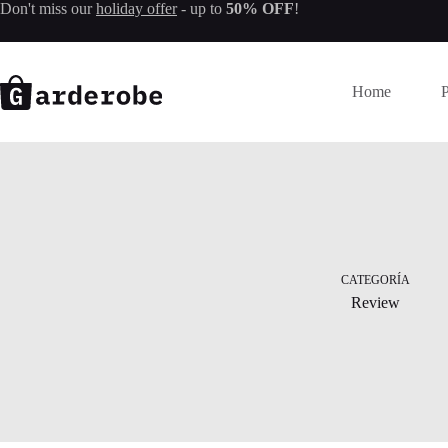
Saltar
Don't miss our
holiday offer
- up to
50% OFF
!
al
contenido
Home
CATEGORÍA
Review