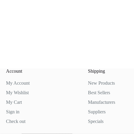
Account
Shipping
My Account
New Products
My Wishlist
Best Sellers
My Cart
Manufacturers
Sign in
Suppliers
Check out
Specials