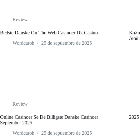
Review
Bedste Danske On The Web Casinoer Dk Casino
Καλυ
Διαδ
Wordcaroh
25 de septiembre de 2025
Review
Online Casinoer Se De Billigste Danske Casinoer
2025
September 2025
Wordcaroh
25 de septiembre de 2025