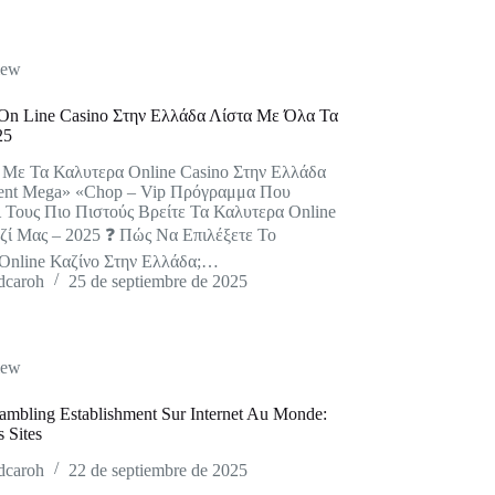
iew
 On Line Casino Στην Ελλάδα Λίστα Με Όλα Τα
25
 Με Τα Καλυτερα Online Casino Στην Ελλάδα
ent Mega» «Chop – Vip Πρόγραμμα Που
ι Τους Πιο Πιστούς Βρείτε Τα Καλυτερα Online
ζί Μας – 2025 ❓ Πώς Να Επιλέξετε Το
Online Καζίνο Στην Ελλάδα;…
dcaroh
25 de septiembre de 2025
iew
ambling Establishment Sur Internet Au Monde:
 Sites
dcaroh
22 de septiembre de 2025